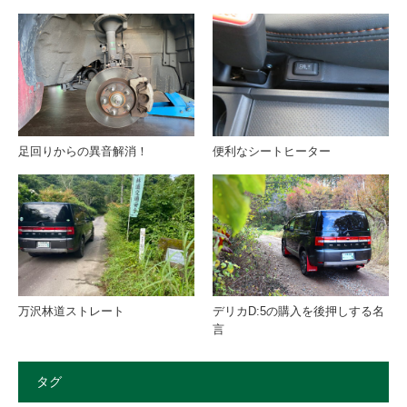
足回りからの異音解消！
便利なシートヒーター
万沢林道ストレート
デリカD:5の購入を後押しする名
言
タグ