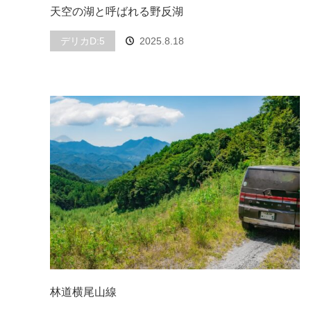
天空の湖と呼ばれる野反湖
デリカD:5
2025.8.18
林道横尾山線