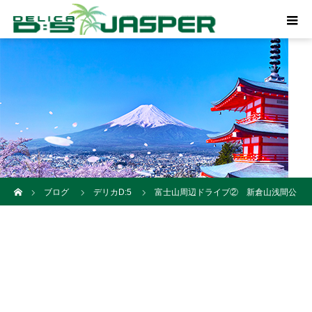
ホーム
ブログ
デリカD:5
富士山周辺ドライブ② 新倉山浅間公
園 忠霊塔