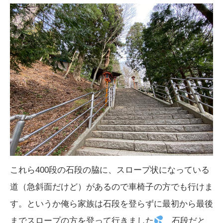
これら400段の石段の脇に、スロープ状になっている
道（急斜面だけど）があるので車椅子の方でも行けま
す。というか俺ら家族は石段を登らずに最初から最後
までスロープの方を登って行きました
石段だと