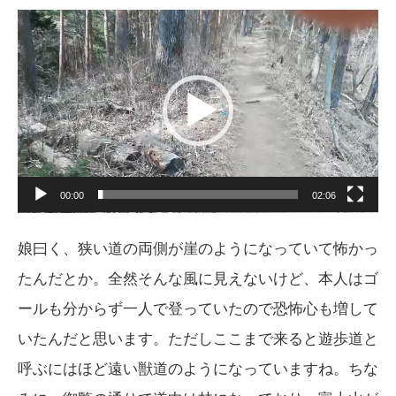
動
画
プ
レ
ー
ヤ
ー
00:00
02:06
娘曰く、狭い道の両側が崖のようになっていて怖かっ
たんだとか。全然そんな風に見えないけど、本人はゴ
ールも分からず一人で登っていたので恐怖心も増して
いたんだと思います。ただしここまで来ると遊歩道と
呼ぶにはほど遠い獣道のようになっていますね。ちな