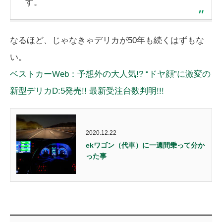
す。
なるほど、じゃなきゃデリカが50年も続くはずもな
い。
ベストカーWeb：予想外の大人気!? “ドヤ顔”に激変の
新型デリカD:5発売!! 最新受注台数判明!!!
2020.12.22
ekワゴン（代車）に一週間乗って分か
った事