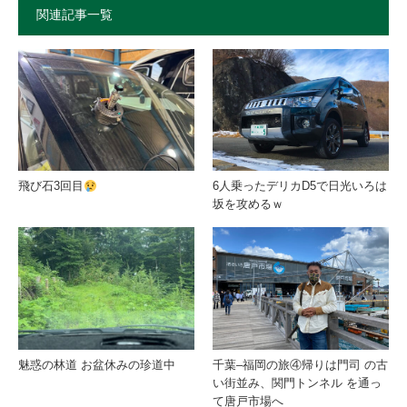
関連記事一覧
飛び石3回目
6人乗ったデリカD5で日光いろは
坂を攻めるｗ
魅惑の林道 お盆休みの珍道中
千葉–福岡の旅④帰りは門司 の古
い街並み、関門トンネル を通っ
て唐戸市場へ