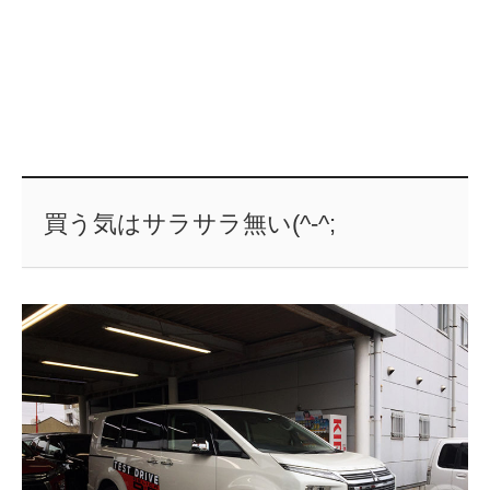
買う気はサラサラ無い(^-^;