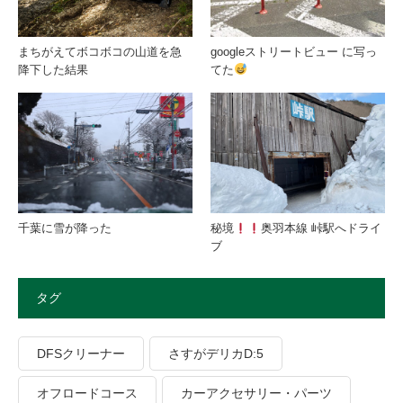
まちがえてボコボコの山道を急
googleストリートビュー に写っ
降下した結果
てた
千葉に雪が降った
秘境
奥羽本線 峠駅へドライ
ブ
タグ
DFSクリーナー
さすがデリカD:5
オフロードコース
カーアクセサリー・パーツ