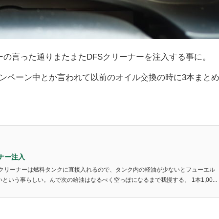
ーの言った通りまたまたDFSクリーナーを注入する事に。
ンペーン中とか言われて以前のオイル交換の時に3本まと
ーナー注入
FSクリーナーは燃料タンクに直接入れるので、タンク内の軽油が少ないとフューエル
いう事らしい。んで次の給油はなるべく空っぽになるまで我慢する。 1本1,00...