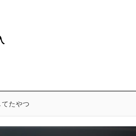
入
してたやつ