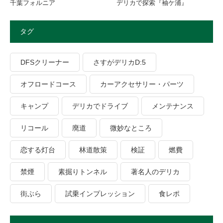
千葉フォルニア
デリカで探索『袖ケ浦』
タグ
DFSクリーナー
さすがデリカD:5
オフロードコース
カーアクセサリー・パーツ
キャンプ
デリカでドライブ
メンテナンス
リコール
廃道
微妙なところ
恋する灯台
林道散策
検証
燃費
禁煙
素掘りトンネル
著名人のデリカ
街ぶら
試乗インプレッション
食レポ