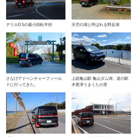
デリカD:5の最小回転半径
天空の湖と呼ばれる野反湖
さなげアドベンチャーフィール
上総亀山駅 亀山ダム湖、道の駅
ドに行ってきた。
木更津うまくたの里