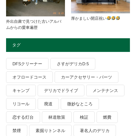
厚かましい開店祝い
外出自粛で見つけた古いアルバ
ムからの愛車遍歴
タグ
DFSクリーナー
さすがデリカD:5
オフロードコース
カーアクセサリー・パーツ
キャンプ
デリカでドライブ
メンテナンス
リコール
廃道
微妙なところ
恋する灯台
林道散策
検証
燃費
禁煙
素掘りトンネル
著名人のデリカ