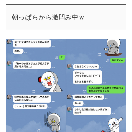
朝っぱらから激凹み中ｗ