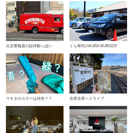
火災警報器の誤作動っぽい
くら寿司のKURA BURGER
マキタのカラーは何色？？
吉里吉里へドライブ