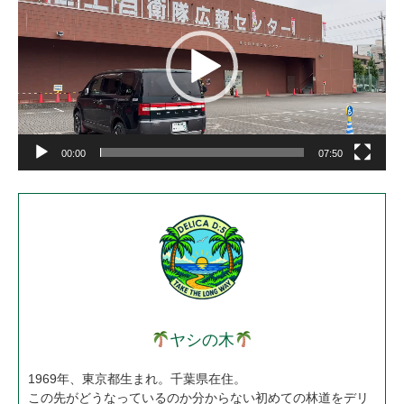
プ
レ
ー
ヤ
ー
00:00
07:50
ヤシの木
1969年、東京都生まれ。千葉県在住。
この先がどうなっているのか分からない初めての林道をデリ