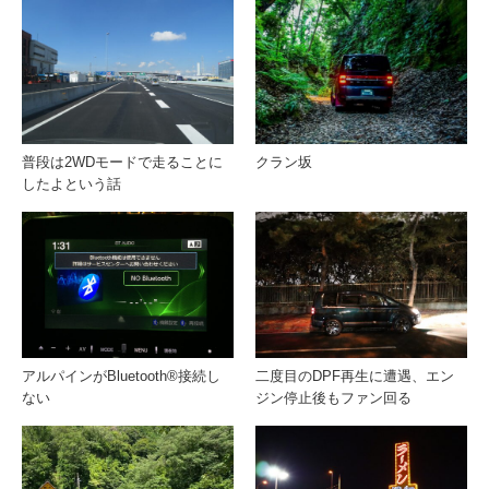
普段は2WDモードで走ることに
クラン坂
したよという話
アルパインがBluetooth®接続し
二度目のDPF再生に遭遇、エン
ない
ジン停止後もファン回る