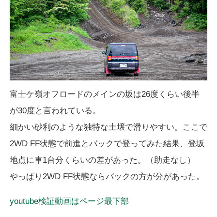
富士ケ嶺オフロードのメインの坂は26度くらい後半
が30度と言われている。
細かい砂利のような独特な土壌で滑りやすい。ここで
2WD FF状態で前進とバックで登ってみた結果、登坂
地点に車1台分くらいの差があった。（助走なし）
やっぱり2WD FF状態ならバックの方が分があった。
youtube検証動画はページ最下部