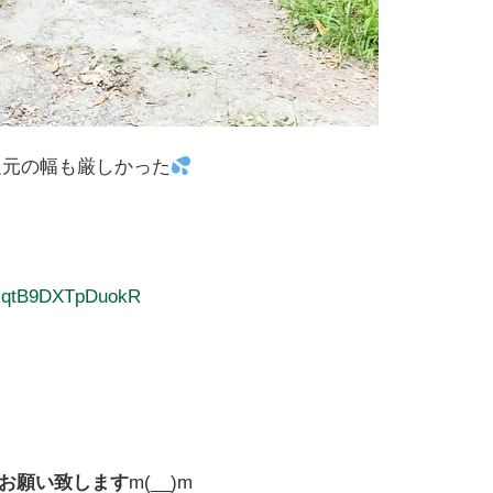
足元の幅も厳しかった
LmqtB9DXTpDuokR
お願い致します
m(__)m