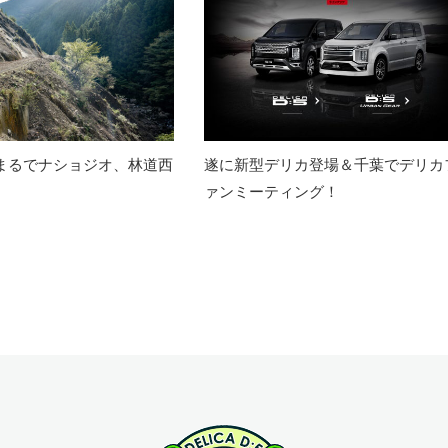
 まるでナショジオ、林道西
遂に新型デリカ登場＆千葉でデリカ
ァンミーティング！