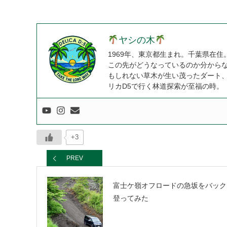
ヤシの木
1969年、東京都生まれ。千葉県在住
この先がどうなっているのか分からな
もしれない草木が生い茂ったダート
リカD5で行く林道探索が至福の時。
+3
PREV
富士ケ嶺オフロードの急坂をバック
登ってみた