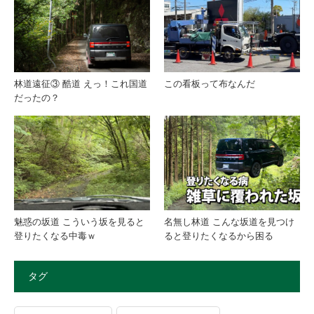
林道遠征③ 酷道 えっ！これ国道
この看板って布なんだ
だったの？
魅惑の坂道 こういう坂を見ると
名無し林道 こんな坂道を見つけ
登りたくなる中毒ｗ
ると登りたくなるから困る
タグ