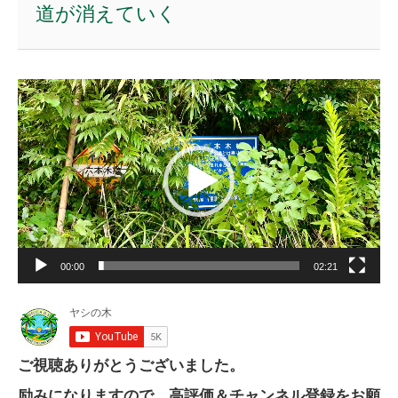
道が消えていく
動
画
プ
レ
ー
ヤ
ー
00:00
02:21
ご視聴ありがとうございました。
励みになりますので、高評価＆チャンネル登録をお願