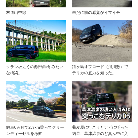
林道山中線
未だに前の感覚がイマイチ
クラン坂近くの餘部鉄橋 みたい
猿ヶ島オフロード（河川敷）で
な橋梁。
デリカの底力を知った。
納車6ヵ月で2万km乗ってクリー
蕎麦屋に行こうとナビに従った
ンディーゼルを考察
結果、草津温泉のど真ん中に入