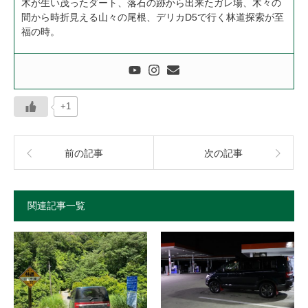
木が生い茂ったダート、落石の跡から出来たガレ場、木々の
間から時折見える山々の尾根、デリカD5で行く林道探索が至
福の時。
+1
前の記事
次の記事
関連記事一覧