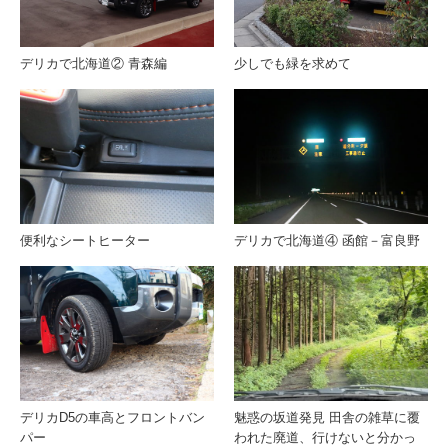
デリカで北海道② 青森編
少しでも緑を求めて
便利なシートヒーター
デリカで北海道④ 函館－富良野
デリカD5の車高とフロントバン
魅惑の坂道発見 田舎の雑草に覆
パー
われた廃道、行けないと分かっ