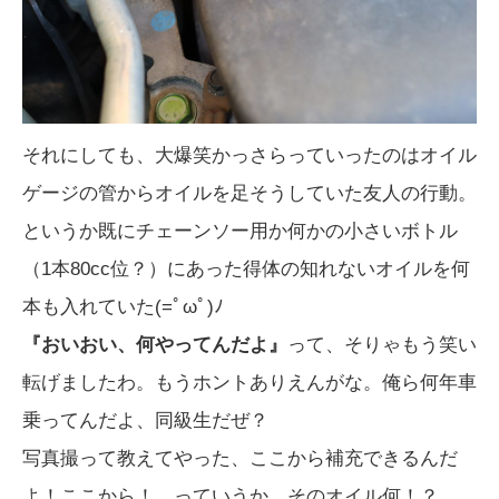
それにしても、大爆笑かっさらっていったのはオイル
ゲージの管からオイルを足そうしていた友人の行動。
というか既にチェーンソー用か何かの小さいボトル
（1本80cc位？）にあった得体の知れないオイルを何
本も入れていた(=ﾟωﾟ)ﾉ
『おいおい、何やってんだよ』
って、そりゃもう笑い
転げましたわ。もうホントありえんがな。俺ら何年車
乗ってんだよ、同級生だぜ？
写真撮って教えてやった、ここから補充できるんだ
よ！ここから！ っていうか、そのオイル何！？