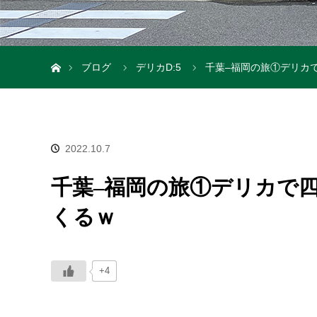
ホーム
ブログ
デリカD:5
千葉–福岡の旅①デリカ
2022.10.7
千葉–福岡の旅①デリカで
くるｗ
+4