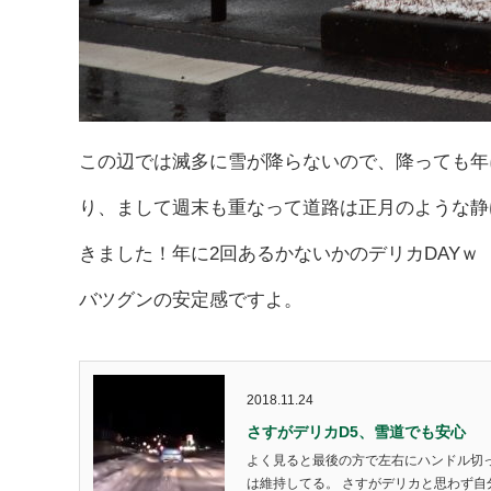
この辺では滅多に雪が降らないので、降っても年
り、まして週末も重なって道路は正月のような静
きました！年に2回あるかないかのデリカDAY
バツグンの安定感ですよ。
2018.11.24
さすがデリカD5、雪道でも安心
よく見ると最後の方で左右にハンドル切
は維持してる。 さすがデリカと思わず自分