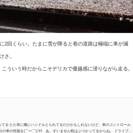
に2回くらい。たまに雪が降ると巷の道路は極端に車が減
けさ。
ｗ こういう時だからこそデリカで優越感に浸りながら走る。
ってる ただ単に轍にハンドルとられてるだけかもしれないけど、車のコントロール
の車の性能を(￣ー￣)ﾆﾔﾘ あ、すいません軽はぶつかってるからね。 ドライブ...