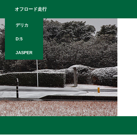
オフロード走行
デリカ
D:5
JASPER